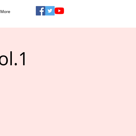
More
l.1