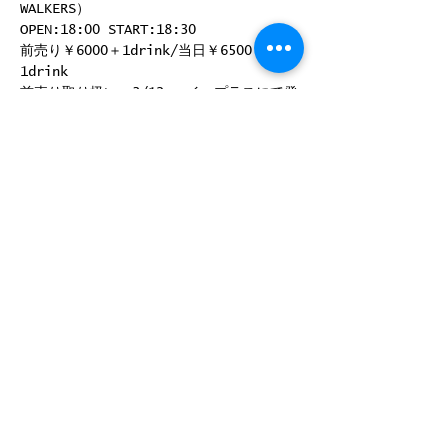
WALKERS）
OPEN:18:00 START:18:30
前売り￥6000＋1drink/当日￥6500＋
1drink
前売り取り扱い：3/12～ イープラスにて発
売開始！GBHP予約受付開始！
このイベントをシェア
©
2008-2025
by ROCK JOINT GB
〒180-0004 東京都武蔵野市吉祥寺 本町2-13-14 B1
Phone
0422-23-3091