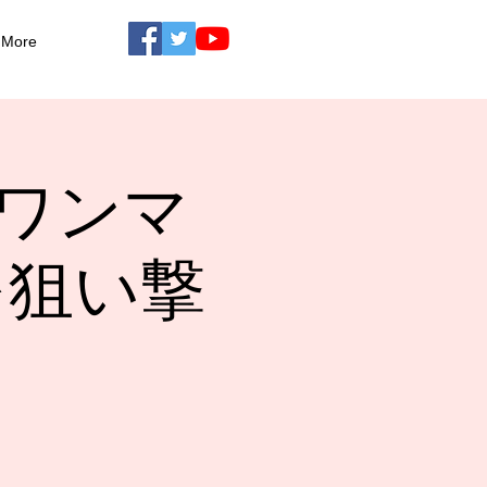
More
コ発ワンマ
を狙い撃