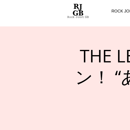
ROCK JO
THE 
ン！ 