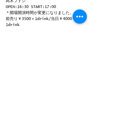
髙木フトシ
OPEN:16:30 START:17:00 
＊開場開演時間が変更になりました。
前売り￥3500＋1drink/当日￥4000＋
1drink
前売り取り扱い：12/17～  RJGB H.P予約
https://www.rjgb.tokyo/reserve
このイベントをシェア
©
2008-2025
by ROCK JOINT GB
〒180-0004 東京都武蔵野市吉祥寺 本町2-13-14 B1