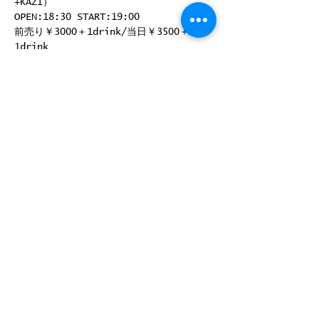
+KAZI）
OPEN:18:30 START:19:00
前売り￥3000＋1drink/当日￥3500＋
1drink
前売り取り扱い：RJGB H.P予約受付中！
このイベントをシェア
©
2008-2025
by ROCK JOINT GB
〒180-0004 東京都武蔵野市吉祥寺 本町2-13-14 B1
Phone
0422-23-3091