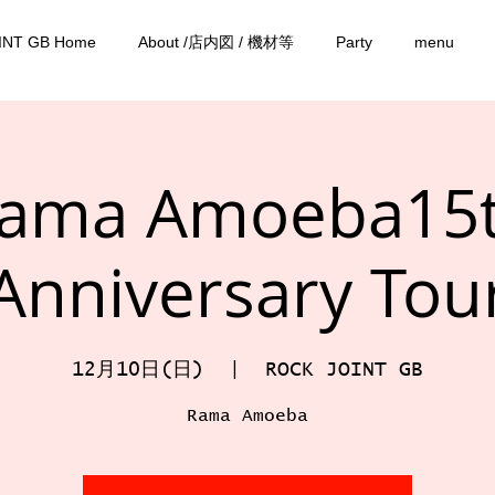
INT GB Home
About /店内図 / 機材等
Party
menu
ama Amoeba15
Anniversary Tou
12月10日(日)
  |  
ROCK JOINT GB
Rama Amoeba