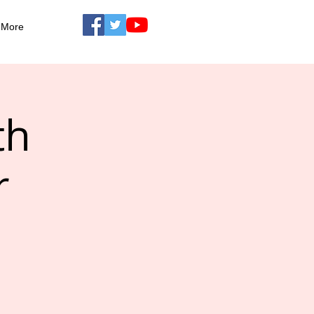
More
th
r