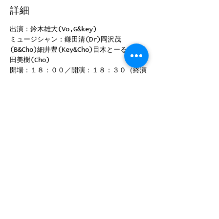
詳細
出演：鈴木雄大(Vo,G&key)  
ミュージシャン：鎌田清(Dr)岡沢茂
(B&Cho)細井豊(Key&Cho)目木とーる(G)浜
田美樹(Cho)　   
開場：１８：００／開演：１８：３０（終演
２０：００予定） 
料金：前売５５００円／当日６０００円（別
途1drink６００円）
このイベントをシェア