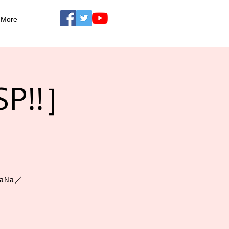
More
P!!］
aNa／