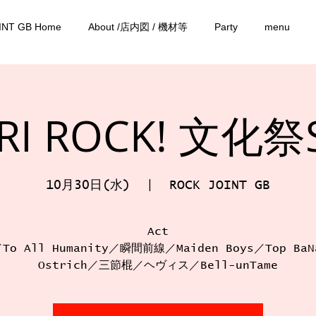
INT GB Home
About /店内図 / 機材等
Party
menu
RI ROCK! 文化祭S
10月30日(水)
  |  
ROCK JOINT GB
Act
To All Humanity／瞬間前線／Maiden Boys／Top BaN