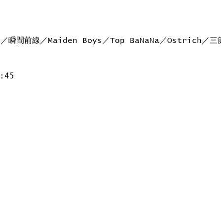
ty／瞬間前線／Maiden Boys／Top BaNaNa／Ostrich
:45