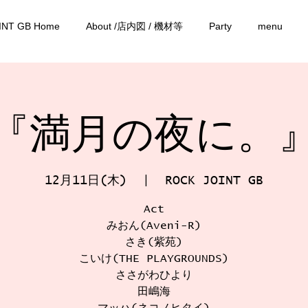
INT GB Home
About /店内図 / 機材等
Party
menu
『満月の夜に。
12月11日(木)
  |  
ROCK JOINT GB
Act
みおん(Aveni-R)
さき(紫苑)
こいけ(THE PLAYGROUNDS)
ささがわひより
田嶋海