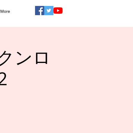
More
クンロ
2