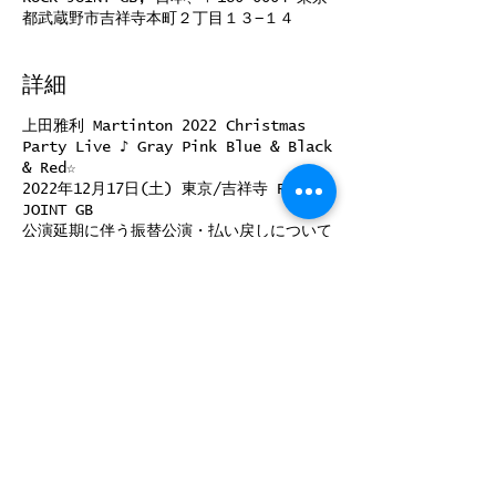
都武蔵野市吉祥寺本町２丁目１３−１４
詳細
上田雅利 Martinton 2022 Christmas
Party Live ♪ Gray Pink Blue & Black
& Red☆
2022年12月17日(土) 東京/吉祥寺 ROCK
JOINT GB
公演延期に伴う振替公演・払い戻しについて
----------
12/17(土)上田雅利 Xmas Liveは、上田雅
利・山本圭右の新型コロナウイルス感染のた
め延期させていただきました。
皆様には多大なるご迷惑とご心配をおかけし
ますことを深くお詫び申し上げます。
【振替公演】
★延期振替公演日程
日時：2023年1月21日(土) 開場18:00/開
このイベントをシェア
演18:30
※開場/開演時間が変更になっております。
ご注意ください。