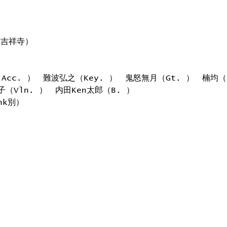
 (吉祥寺）
Acc. ）　難波弘之（Key. ）　鬼怒無月（Gt. ）　楠均（
子（Vln. ）　内田Ken太郎（B. ）
nk別）