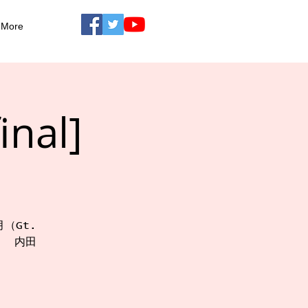
More
inal]
（Gt.
） 内田