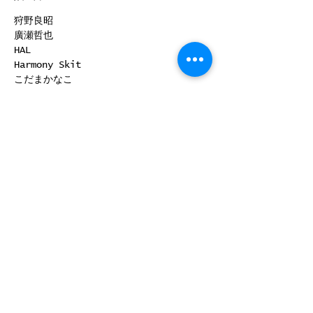
狩野良昭
廣瀬哲也
HAL
Harmony Skit
こだまかなこ
 "美根"
続きを読む >>
このイベントをシェア