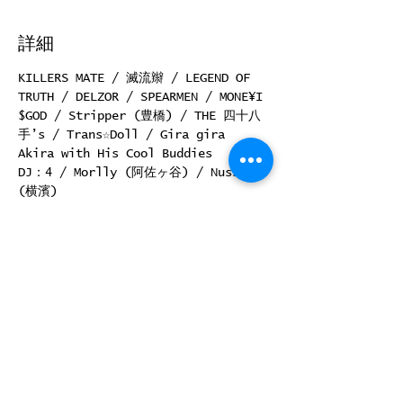
詳細
KILLERS MATE / 滅流辮 / LEGEND OF 
TRUTH / DELZOR / SPEARMEN / MONE¥I 
$GOD / Stripper (豊橋) / THE 四十八
手’s / Trans☆Doll / Gira gira 
Akira with His Cool Buddies
DJ：4 / Morlly (阿佐ヶ谷) / Nussy 
(横濱)
OPENSTART:14:00
前売り￥3000＋1drink/当日￥3000＋
1drink
前売り取り扱い：RJGB H.P予約受付中！
このイベントをシェア