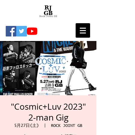
"Cosmic+Luv 2023"
2-man Gig
5月27日(土)
  |  
ROCK JOINT GB