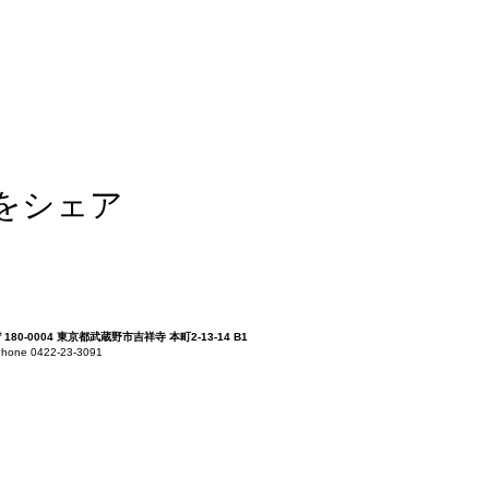
をシェア
〒180-0004 東京都武蔵野市吉祥寺 本町2-13-14 B1
hone 0422-23-3091