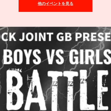
他のイベントを見る