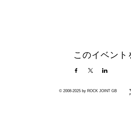
このイベント
© 2008-2025 by ROCK JOINT GB
P