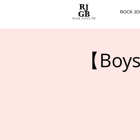
ROCK JO
【Boys 