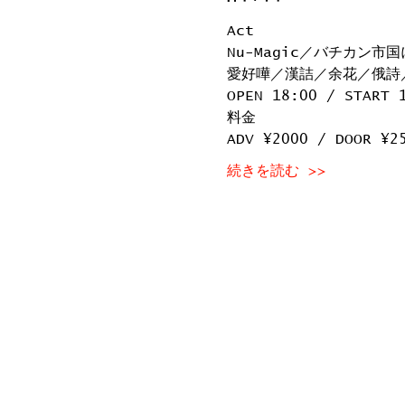
Act
Nu-Magic／バチカン市
愛好嘩／漢詰／余花／俄詩／a
OPEN 18:00 / START 
料金
ADV ¥2000 / DOOR ¥2
続きを読む >>