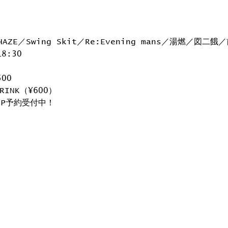
AZE／Swing Skit／Re:Evening mans／湯燃／図二餓
18:30
500
RINK（¥600）
.P予約受付中！