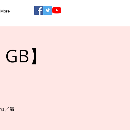
More
N GB】
ans／湯