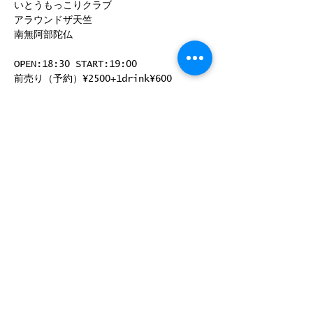
いとうもっこりクラブ
アラウンドザ天竺
南無阿部陀仏
OPEN:18:30 START:19:00
前売り（予約）¥2500+1drink¥600
当日 ¥3000+1drink¥600
前売り取り扱い：RJGB H.P予約受付中！
このイベントをシェア