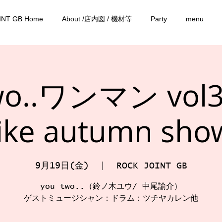
INT GB Home
About /店内図 / 機材等
Party
menu
wo..ワンマン vol
like autumn sho
9月19日(金)
  |  
ROCK JOINT GB
you two..（鈴ノ木ユウ/ 中尾諭介）
ゲストミュージシャン：ドラム：ツチヤカレン他