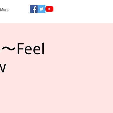
More
3〜Feel
w