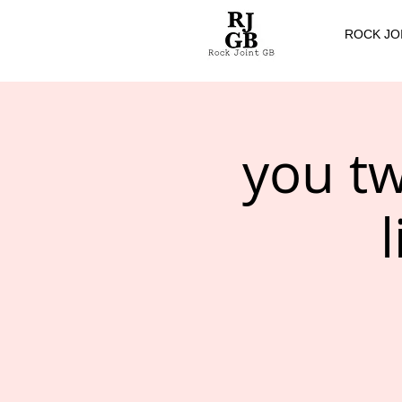
ROCK JO
you t