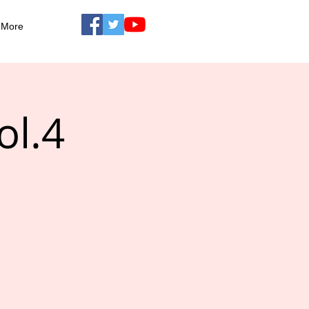
More
l.4