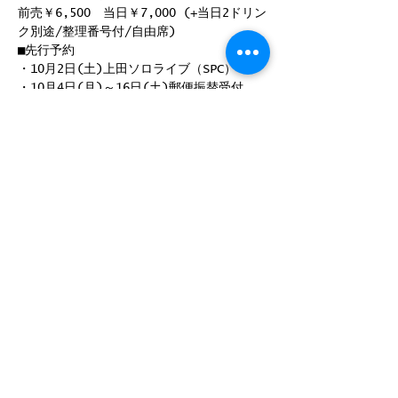
前売￥6,500　当日￥7,000 (+当日2ドリン
ク別途/整理番号付/自由席)  
■先行予約 
・10月2日(土)上田ソロライブ（SPC） 
・10月4日(月)～16日(土)郵便振替受付  
続きを読む >>
このイベントをシェア
©
2008-2025
by ROCK JOINT GB
〒180-0004 東京都武蔵野市吉祥寺 本町2-13-14 B1