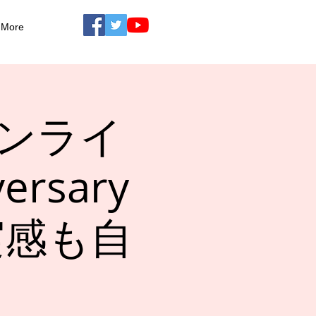
More
ンマンライ
ersary
実感も自