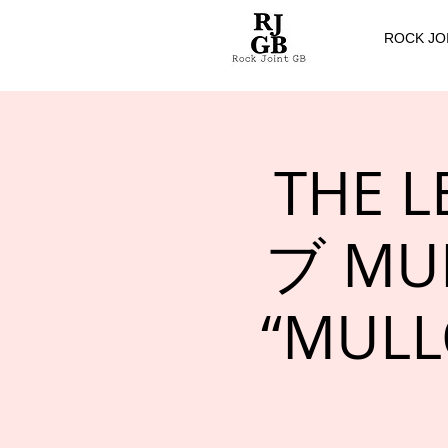
ROCK JO
THE 
ブ MUL
“MU