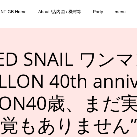
INT GB Home
About /店内図 / 機材等
Party
menu
LED SNAIL ワ
LON 40th anniv
LLON40歳、まだ
覚もありません”