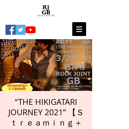
“THE HIKIGATARI
JOURNEY 2021” 【Ｓ
ｔｒｅａｍｉｎｇ＋