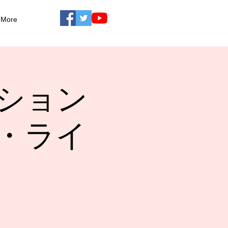
More
ション
・ライ