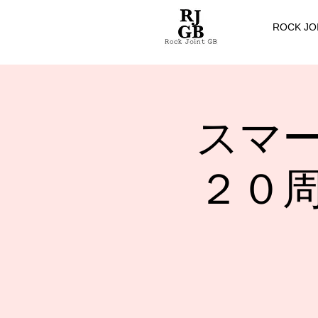
ROCK JO
スマ
２０