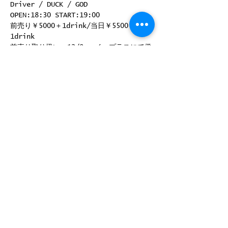
Driver / DUCK / GOD
OPEN:18:30 START:19:00
前売り￥5000＋1drink/当日￥5500＋
1drink
前売り取り扱い：12/9～ イープラスにて発
売開始、GBHP予約受付開始！
このイベントをシェア
©
2008-2025
by ROCK JOINT GB
〒180-0004 東京都武蔵野市吉祥寺 本町2-13-14 B1
Phone
0422-23-3091