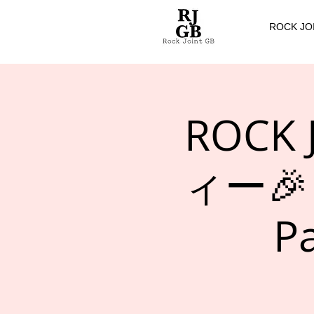
ROCK JO
ROCK
ィー🎉 
P