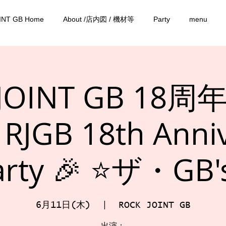
INT GB Home
About /店内図 / 機材等
Party
menu
 JOINT GB 18
RJGB 18th Anniv
arty 🎉 ⭐️ザ・GB's
6月11日(木)
  |  
ROCK JOINT GB