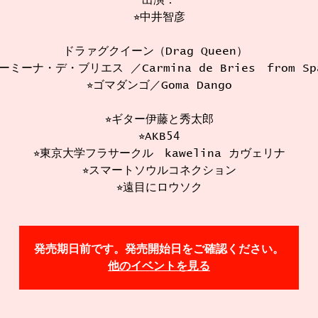
出演：
⭐︎中井智彦
ドラァグクイーン（Drag Queen）
カーミーナ・デ・ブリエス ／Carmina de Bries from Sp
⭐︎ゴマダンゴ／Goma Dango
⭐︎ギター伊藤と秀太郎
⭐︎AKB54
⭐︎東京大学フラサークル kawelina カヴェリナ
⭐︎スマートソウルコネクション
⭐︎遠目にロウソク
発売期日前です。発売開始日をご確認ください。
他のイベントを見る