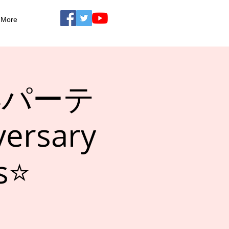
More
周年パーテ
ersary
⭐️