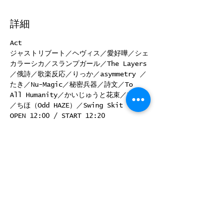
詳細
Act
ジャストリブート／ヘヴィス／愛好嘩／シェ
カラーシカ／スランプガール／The Layers
／俄詩／歌楽反応／りっか／asymmetry ／
たき／Nu-Magic／秘密兵器／詩文／To 
All Humanity／かいじゅうと花束／友芽乃
／ちほ（Odd HAZE）／Swing Skit
OPEN 12:00 / START 12:20
料金
ADV ¥2000 / DOOR ¥2500
高校生以下¥1000  各+1DRINK（¥600）
続きを読む >>
このイベントをシェア