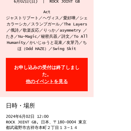
6月02日(日)
  |  
ROCK JOINT GB
Act
ジャストリブート／ヘヴィス／愛好嘩／シェ
カラーシカ／スランプガール／The Layers
／俄詩／歌楽反応／りっか／asymmetry ／
たき／Nu-Magic／秘密兵器／詩文／To All
Humanity／かいじゅうと花束／友芽乃／ち
ほ（Odd HAZE）／Swing Skit
お申し込みの受付は終了しまし
た。
他のイベントを見る
日時・場所
2024年6月02日 12:00
ROCK JOINT GB, 日本、〒180-0004 東京
都武蔵野市吉祥寺本町２丁目１３−１４