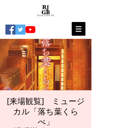
[来場観覧] ミュージ
カル「落ち葉くら
べ」