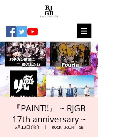
『PAINT!!』 ~ RJGB
17th anniversary ~
6月13日(金)
  |  
ROCK JOINT GB