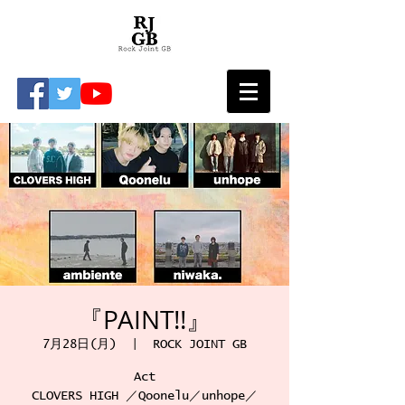
『PAINT!!』
7月28日(月)
  |  
ROCK JOINT GB
Act
CLOVERS HIGH ／Qoonelu／unhope／