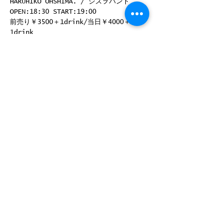
HARUHIKO OHSHIMA. / シズヲバンド
OPEN:18:30 START:19:00
前売り￥3500＋1drink/当日￥4000＋
1drink
前売り取り扱い：RJGB H.P予約受付中！
このイベントをシェア
©
2008-2025
by ROCK JOINT GB
〒180-0004 東京都武蔵野市吉祥寺 本町2-13-14 B1
Phone
0422-23-3091