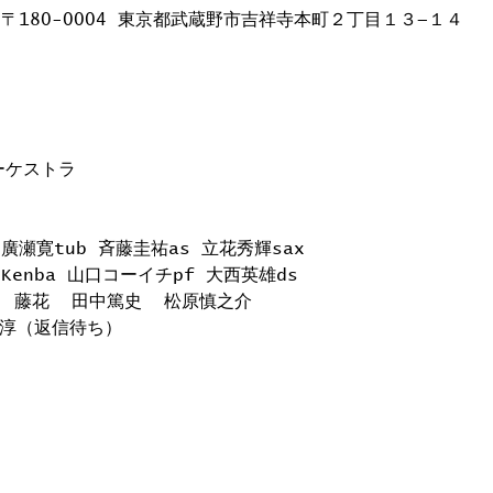
日本、〒180-0004 東京都武蔵野市吉祥寺本町２丁目１３−１４
ーケストラ
 廣瀬寛tub 斉藤圭祐as 立花秀輝sax 
Kenba 山口コーイチpf 大西英雄ds 
  藤花  田中篤史  松原慎之介
林淳（返信待ち）