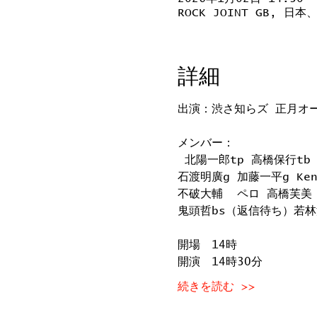
ROCK JOINT GB, 
詳細
出演：渋さ知らズ 正月オ
メンバー：
 北陽一郎tp 高橋保行tb
石渡明廣g 加藤一平g Ken
不破大輔  ペロ 高橋芙美
鬼頭哲bs（返信待ち）若
開場　14時　
開演　14時30分
続きを読む >>