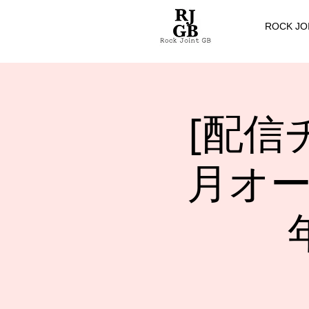
ROCK JO
[配信
月オー