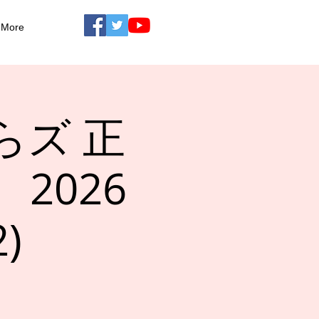
More
らズ 正
2026
)