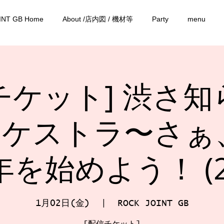
INT GB Home
About /店内図 / 機材等
Party
menu
チケット] 渋さ知
ケストラ〜さぁ、
年を始めよう！ (2
1月02日(金)
  |  
ROCK JOINT GB