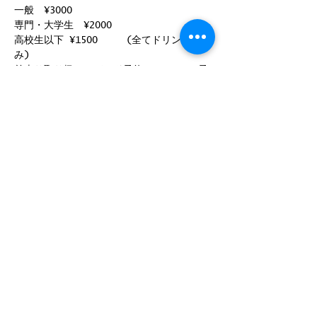
一般　¥3000
専門・大学生　¥2000
高校生以下 ¥1500     (全てドリンク代込
み)
前売り取り扱い：バンド予約、RJGB H.P予
約受付中！
このイベントをシェア
©
2008-2025
by ROCK JOINT GB
〒180-0004 東京都武蔵野市吉祥寺 本町2-13-14 B1