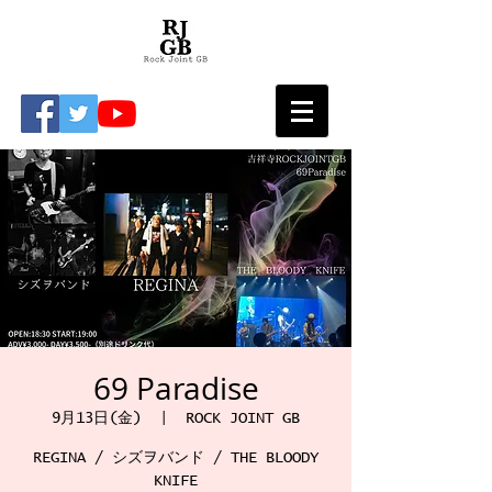
69 Paradise
9月13日(金)
  |  
ROCK JOINT GB
REGINA / シズヲバンド / THE BLOODY
KNIFE