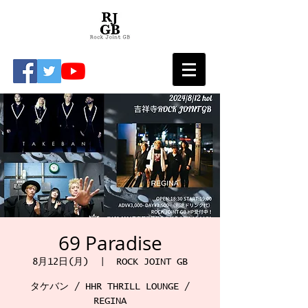
69 Paradise
8月12日(月)
  |  
ROCK JOINT GB
タケバン / HHR THRILL LOUNGE /
REGINA