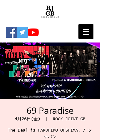
69 Paradise
4月26日(金)
  |  
ROCK JOINT GB
The Deal is HARUHIKO OHSHIMA. / タ
ケバン